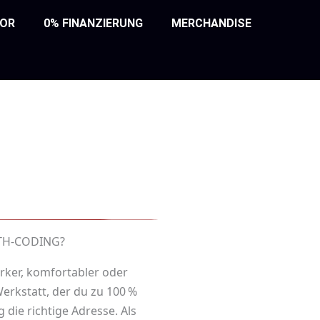
TOR
0% FINANZIERUNG
MERCHANDISE
TH-CODING?
rker, komfortabler oder
Werkstatt, der du zu 100 %
die richtige Adresse. Als