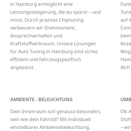
in Hamburg ermöglicht eine
Funk
Leistungssteigerung, die du spürst – und
Tuni
misst. Durch präzises Chiptuning
auf 
verbessern wir Drehmoment,
Comi
Ansprechverhalten und
beim
Kraftstoffverbrauch. Unsere Lösungen
Anze
für
Auto Tuning in Hamburg
sind sicher,
Mögl
effizient und fahrzeugspezifisch
Ham
angepasst.
dich
AMBIENTE - BELEUCHTUNG
UMB
Dein Innenraum soll genauso besonders
Ob A
sein wie dein Fahrstil? Mit individuell
Sitz
einstellbarer Ambientebeleuchtung,
– wi