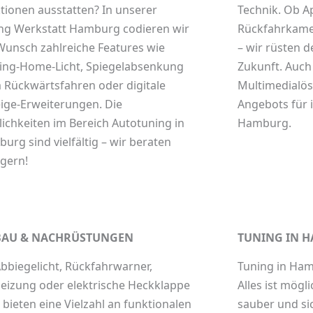
tionen ausstatten? In unserer
Technik. Ob A
ng Werkstatt Hamburg
codieren wir
Rückfahrkame
Wunsch zahlreiche Features wie
– wir rüsten d
ng-Home-Licht, Spiegelabsenkung
Zukunft. Auch 
 Rückwärtsfahren oder digitale
Multimedialös
ige-Erweiterungen. Die
Angebots für i
ichkeiten im Bereich
Autotuning in
Hamburg.
burg
sind vielfältig – wir beraten
 gern!
AU & NACHRÜSTUNGEN
TUNING IN 
bbiegelicht, Rückfahrwarner,
Tuning in Ha
heizung oder elektrische Heckklappe
Alles ist mögl
r bieten eine Vielzahl an funktionalen
sauber und sic