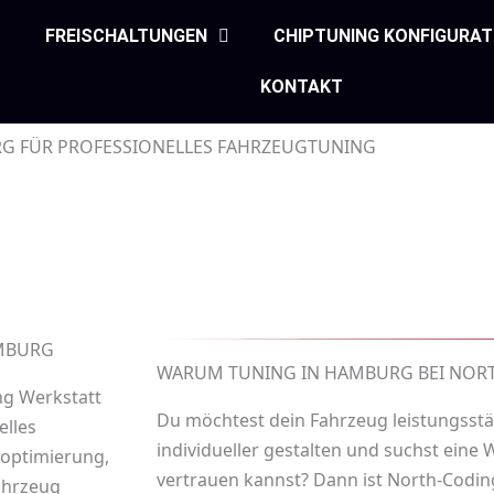
FREISCHALTUNGEN
CHIPTUNING KONFIGURA
KONTAKT
RG FÜR PROFESSIONELLES FAHRZEUGTUNING
AMBURG
WARUM TUNING IN HAMBURG BEI NOR
ng Werkstatt
Du möchtest dein Fahrzeug leistungsstä
elles
individueller gestalten und suchst eine 
eoptimierung,
vertrauen kannst? Dann ist North-Coding 
ahrzeug