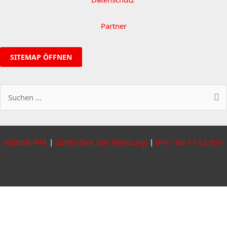
Partner
SITEMAP ÖFFNEN
Suchen
nach:
Bültbek 44A
|
22962 Siek (bei Hamburg)
|
040 - 60 77 32 650