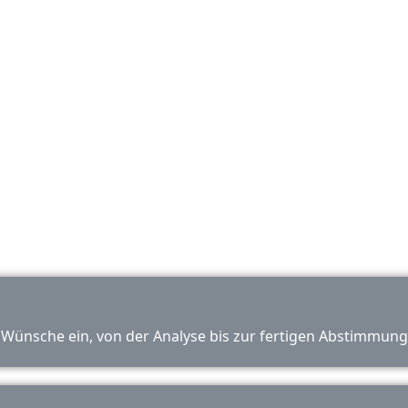
analysi
realisieren Nachrüstungen, die zu
beheben 
deinem Fahrzeug und deinem
und
Alltag passen.
e Wünsche ein, von der Analyse bis zur fertigen Abstimmun