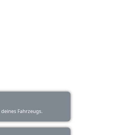
eren die Ursache und
das Problem effizient
 nachvollziehbar.
g deines Fahrzeugs.