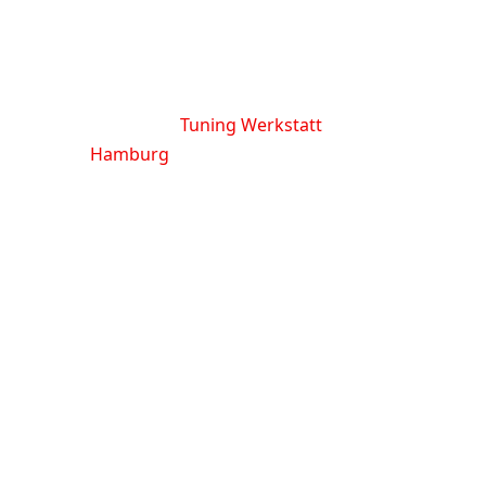
Softwareoptimierung in Schleswig
holst du das Beste aus deinem
Fahrzeug heraus. Bei Bedarf
unterstützt dich auch das Team
unserer
Tuning Werkstatt
Hamburg
bei weiterführenden
Projekten.
AMBIENTE -
BELEUCHTUNG
Individuell einstellbare LED-
Systeme schaffen ein angenehmes
p