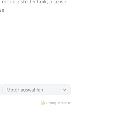
f modernste Technik, präzise
se.