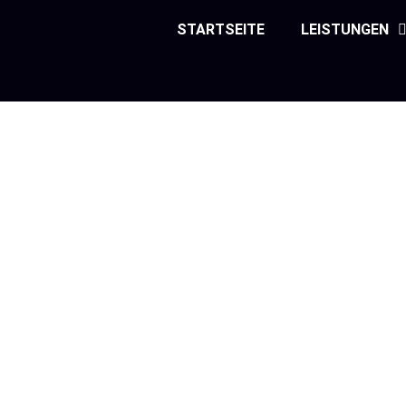
Zum
STARTSEITE
LEISTUNGEN
Inhalt
springen
Ec